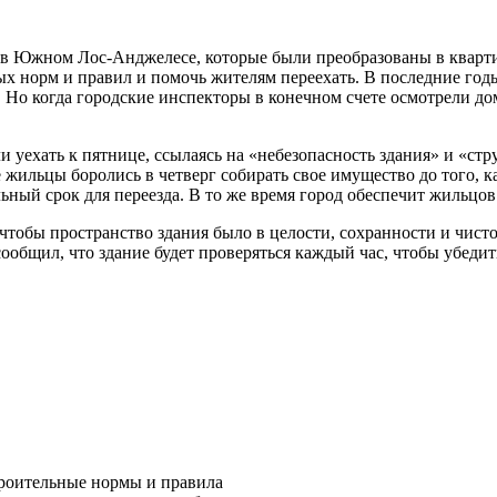
в Южном Лос-Анджелесе, которые были преобразованы в квартир
х норм и правил и помочь жителям переехать. В последние годы
. Но когда городские инспекторы в конечном счете осмотрели до
 уехать к пятнице, ссылаясь на «небезопасность здания» и «ст
ильцы боролись в четверг собирать свое имущество до того, ка
ьный срок для переезда. В то же время город обеспечит жильц
, чтобы пространство здания было в целости, сохранности и чист
ообщил, что здание будет проверяться каждый час, чтобы убедит
троительные нормы и правила