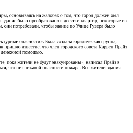
ы, основываясь на жалобах о том, что город должен был
 здание было преобразовано в десятки квартир, некоторые из
м, они потребовали, чтобы здание по Улице Гувера было
руктурные опасности». Была создана юридическая группа,
к пришло известие, что член городского совета Каррен Прайз
ов денежной помощью.
оте, пока жители не будут эвакуированы», написал Прайз в
ься, что нет никакой опасности пожара. Все жители здания