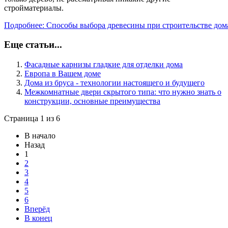
стройматериалы.
Подробнее: Способы выбора древесины при строительстве дом
Еще статьи...
Фасадные карнизы гладкие для отделки дома
Европа в Вашем доме
Дома из бруса - технологии настоящего и будущего
Межкомнатные двери скрытого типа: что нужно знать о
конструкции, основные преимущества
Страница 1 из 6
В начало
Назад
1
2
3
4
5
6
Вперёд
В конец