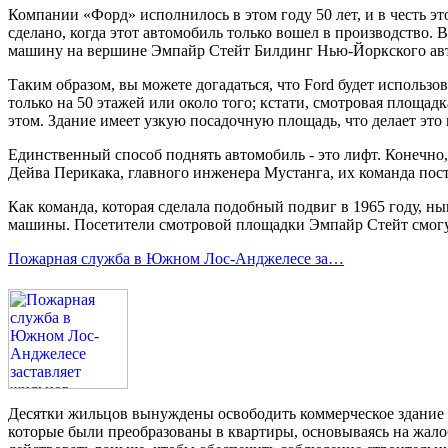
Компании «Форд» исполнилось в этом году 50 лет, и в честь 
сделано, когда этот автомобиль только вошел в производство. В
машину на вершине Эмпайр Стейт Билдинг Нью-Йоркского авто
Таким образом, вы можете догадаться, что Ford будет использ
только на 50 этажей или около того; кстати, смотровая площад
этом. Здание имеет узкую посадочную площадь, что делает эт
Единственный способ поднять автомобиль - это лифт. Конечно,
Дейва Перикака, главного инженера Мустанга, их команда пост
Как команда, которая сделала подобный подвиг в 1965 году, ны
машины. Посетители смотровой площадки Эмпайр Стейт смогут 
Пожарная служба в Южном Лос-Анджелесе за…
Десятки жильцов вынуждены освободить коммерческое здани
которые были преобразованы в квартиры, основываясь на жалоб