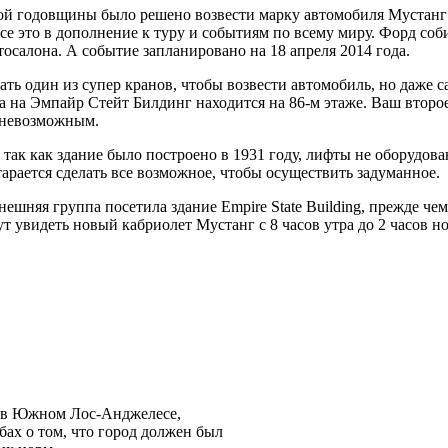
этой годовщины было решено возвести марку автомобиля Мустанг
се это в дополнение к туру и событиям по всему миру. Форд собир
салона. А событие запланировано на 18 апреля 2014 года.
овать один из супер кранов, чтобы возвести автомобиль, но даж
ка на Эмпайр Стейт Билдинг находится на 86-м этаже. Ваш второе
о невозможным.
 так как здание было построено в 1931 году, лифты не оборудо
арается сделать все возможное, чтобы осуществить задуманное.
нешняя группа посетила здание Empire State Building, прежде че
увидеть новый кабриолет Мустанг с 8 часов утра до 2 часов но
е в Южном Лос-Анджелесе,
ах о том, что город должен был