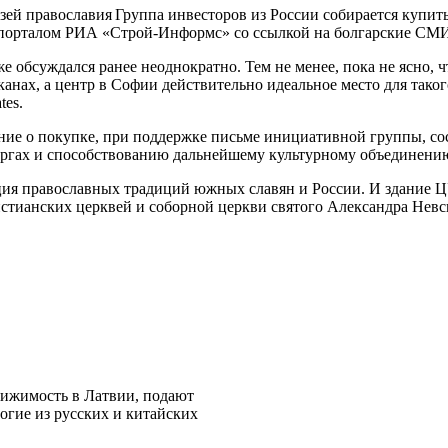
Группа инвесторов из России собирается купит
 с порталом РИА «Строй-Информс» со ссылкой на болгарские СМ
же обсуждался ранее неоднократно. Тем не менее, пока не ясно, 
канах, а центр в Софии действительно идеальное место для таког
tes.
 о покупке, при поддержке письме инициативной группы, сост
оргах и способствованию дальнейшему культурному объединению
ация православных традиций южных славян и России. И здание Ц
истианских церквей и соборной церкви святого Александра Невс
движимость в Латвии, подают
огие из русских и китайских