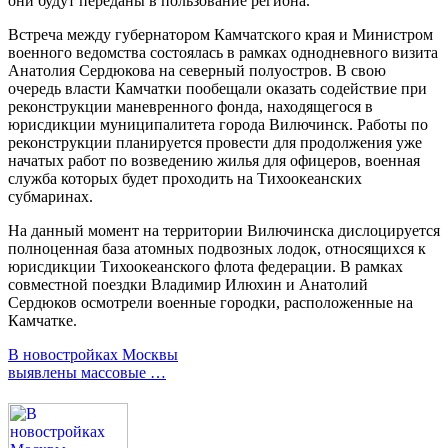
они будут переданы в пользование региона.
Встреча между губернатором Камчатского края и Министром
военного ведомства состоялась в рамках однодневного визита
Анатолия Сердюкова на северный полуостров. В свою
очередь власти Камчатки пообещали оказать содействие при
реконструкции маневренного фонда, находящегося в
юрисдикции муниципалитета города Вилючинск. Работы по
реконструкции планируется провести для продолжения уже
начатых работ по возведению жилья для офицеров, военная
служба которых будет проходить на Тихоокеанских
субмаринах.
На данный момент на территории Вилючинска дислоцируется
полноценная база атомных подвозных лодок, относящихся к
юрисдикции Тихоокеанского флота федерации. В рамках
совместной поездки Владимир Илюхин и Анатолий
Сердюков осмотрели военные городки, расположенные на
Камчатке.
В новостройках Москвы
выявлены массовые …