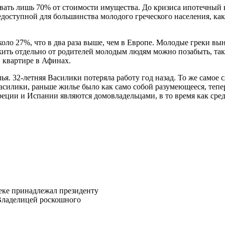
вать лишь 70% от стоимости имущества. До кризиса ипотечный 
едоступной для большинства молодого греческого населения, к
коло 27%, что в два раза выше, чем в Европе. Молодые греки в
ить отдельно от родителей молодым людям можно позабыть, так 
 квартире в Афинах.
. 32-летняя Василики потеряла работу год назад. То же самое с
 Василики, раньше жилье было как само собой разумеющееся, теп
реции и Испании являются домовладельцами, в то время как сред
еке принадлежал президенту
Владелицей роскошного