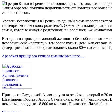
Банки в Греции в настоящее время готовы финансиро
Таким образом, покупка недвижимости становится все более н
ekathimerini.com.
Уровень безработицы в Греции на данный момент составляет о
гостеприимством своих родителей. О мечтах и планировании ж
семей, которые живут с родителями в небольшой 3-х комнатной
Вот один из примеров молодой женщины без собственного жилья
позволить себе квартиру и тем более купить дом. Как сказала
федерации ипотечного кредитования, около 80% населения в Г
Арабская принцесса купила имение бывшего…
Принцесса Саудовской Аравии купила особняк, который в 20 в
Швейцарии Гюставу Адору. Сумма оказалась € 47 миллионов. 
поместья площадью 18 800 кв.м. стала Принцесса Латиф бин...