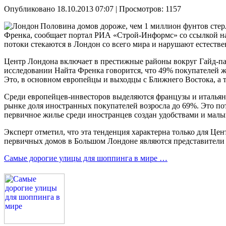
Опубликовано 18.10.2013 07:07
| Просмотров: 1157
Половина домов дороже, чем 1 миллион фунтов стерл
Френка, сообщает портал РИА «Строй-Информс» со ссылкой на 
потоки стекаются в Лондон со всего мира и нарушают естеств
Центр Лондона включает в престижные районы вокруг Гайд-па
исследовании Найта Френка говорится, что 49% покупателей ж
Это, в основном европейцы и выходцы с Ближнего Востока, а 
Среди европейцев-инвесторов выделяются французы и итальянц
рынке доля иностранных покупателей возросла до 69%. Это по
первичное жилье среди иностранцев создан удобствами и мал
Эксперт отметил, что эта тенденция характерна только для Ц
первичных домов в Большом Лондоне являются представители
Самые дорогие улицы для шоппинга в мире …