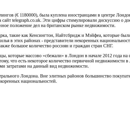
ингов (€ 1180000), была куплена иностранцами в центре Лондо
сайт telegraph.co.uk. Эти цифры стимулировали дискуссию о до
енное положение дел на британском рынке недвижимости.
рка, такие как Кенсингтон, Найтсбридж и Мэйфеа, которые был
илья в этих районах - представители некоренных национальност
также большое количество россиян и граждан стран СНГ.
ы, которые массово «сбежали» в Лондон в начале 2012 года на 
тому, что есть некоторое количество первичной недвижимости в
ыми затратами на данный вид недвижимости.
ентрального Лондона. Вне элитных районов большинство покупа
 коренных национальностей.