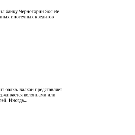
ил банку Черногории Societe
рочных ипотечных кредитов
ит балка. Балкон представляет
держивается колоннами или
ей. Иногда...