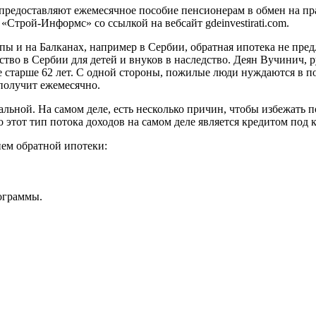
 предоставляют ежемесячное пособие пенсионерам в обмен на пр
трой-Информс» со ссылкой на вебсайт gdeinvestirati.com.
ы и на Балканах, например в Сербии, обратная ипотека не пре
о в Сербии для детей и внуков в наследство. Деян Вучинич, руко
е старше 62 лет. С одной стороны, пожилые люди нуждаются в п
 получит ежемесячно.
еальной. На самом деле, есть несколько причин, чтобы избежать
о этот тип потока доходов на самом деле является кредитом под
ием обратной ипотеки:
рограммы.