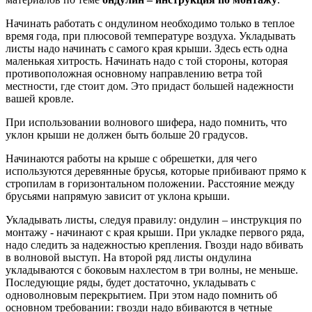
Начинать работать с ондулином необходимо только в теплое
время года, при плюсовой температуре воздуха. Укладывать
листы надо начинать с самого края крыши. Здесь есть одна
маленькая хитрость. Начинать надо с той стороны, которая
противоположная основному направлению ветра той
местности, где стоит дом. Это придаст большей надежности
вашей кровле.
При использовании волнового шифера, надо помнить, что
уклон крыши не должен быть больше 20 градусов.
Начинаются работы на крыше с обрешетки, для чего
используются деревянные брусья, которые прибивают прямо к
стропилам в горизонтальном положении. Расстояние между
брусьями напрямую зависит от уклона крыши.
Укладывать листы, следуя правилу: ондулин – инструкция по
монтажу - начинают с края крыши. При укладке первого ряда,
надо следить за надежностью крепления. Гвозди надо вбивать
в волновой выступ. На второй ряд листы ондулина
укладываются с боковым нахлестом в три волны, не меньше.
Последующие ряды, будет достаточно, укладывать с
одноволновым перекрытием. При этом надо помнить об
основном требовании: гвозди надо вбиваются в четные