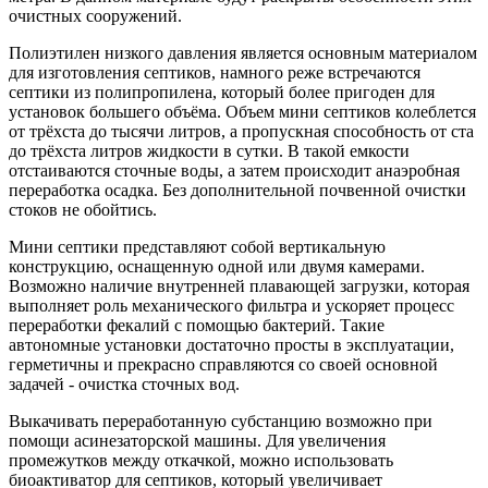
очистных сооружений.
Полиэтилен низкого давления является основным материалом
для изготовления септиков, намного реже встречаются
септики из полипропилена, который более пригоден для
установок большего объёма. Объем мини септиков колеблется
от трёхста до тысячи литров, а пропускная способность от ста
до трёхста литров жидкости в сутки. В такой емкости
отстаиваются сточные воды, а затем происходит анаэробная
переработка осадка. Без дополнительной почвенной очистки
стоков не обойтись.
Мини септики представляют собой вертикальную
конструкцию, оснащенную одной или двумя камерами.
Возможно наличие внутренней плавающей загрузки, которая
выполняет роль механического фильтра и ускоряет процесс
переработки фекалий с помощью бактерий. Такие
автономные установки достаточно просты в эксплуатации,
герметичны и прекрасно справляются со своей основной
задачей - очистка сточных вод.
Выкачивать переработанную субстанцию возможно при
помощи
асинезаторской
машины. Для увеличения
промежутков между откачкой, можно использовать
биоактиватор
для септиков, который увеличивает