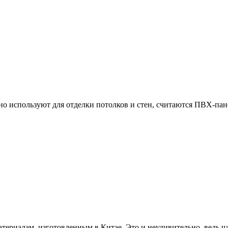
 используют для отделки потолков и стен, считаются ПВХ-пан
териалам, изготовленным в Китае. Это и неудивительно, ведь ч