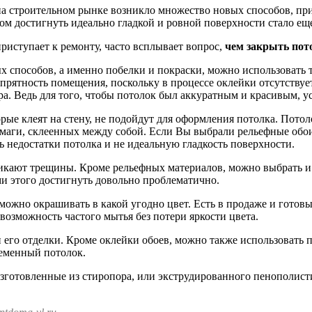
на строительном рынке возникло множество новых способов, п
том достигнуть идеально гладкой и ровной поверхности стало ещ
приступает к ремонту, часто всплывает вопрос,
чем закрыть пот
 способов, а именно побелки и покраски, можно использовать 
опрятность помещения, поскольку в процессе оклейки отсутствует
ра. Ведь для того, чтобы потолок был аккуратным и красивым, 
рые клеят на стену, не подойдут для оформления потолка. Пото
умаги, склеенных между собой. Если Вы выбрали рельефные обои
ь недостатки потолка и не идеальную гладкость поверхности.
никают трещины. Кроме рельефных материалов, можно выбрать и 
ми этого достигнуть довольно проблематично.
можно окрашивать в какой угодно цвет. Есть в продаже и готовы
зможность частого мытья без потери яркости цвета.
и его отделки. Кроме оклейки обоев, можно также использовать
ременный потолок.
зготовленные из стиропора, или экструдированного пенополисти