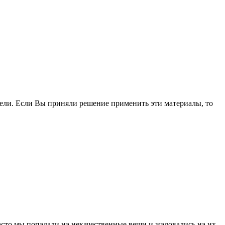
ели. Если Вы приняли решение применить эти материалы, то
асто мы попадали на некачественные вещи и жаловались на их