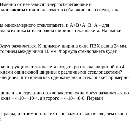
Именно от нее зависят энергосберегающие и
пластиковых окон
включает в себя такие показатели, как
для однокамерного стеклопакета, и A+B+A+B+A – для
ма всех показателей равна ширине стеклопакета. На рынке
удут различаться. К примеру, ширина окна ПВХ равна 24 мм.
стоянием между ними 16 мм. Формула стеклопакета будет
в конструкцию стеклопакета входят три стекла, шириной по 4
 окнами одинаковой ширины с различными стеклопакетами?
децибел, в то время как однокамерный стеклопакет примерно
не и конструкции стеклопакетов, окна могут различаться по
на – 4-10-4-10-4, а второго – 4-10-4-8-6. Первый
равда, и стоимость таких окон значительно выше, чем окон с
л.