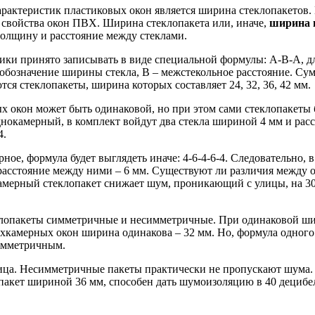
рактеристик пластиковых окон является ширина стеклопакетов. 
свойства окон ПВХ. Ширина стеклопакета или, иначе,
ширина 
 толщину и расстояние между стеклами.
тики принято записывать в виде специальной формулы: А-В-А, 
 обозначение ширины стекла, В – межстекольное расстояние. Сум
тся стеклопакеты, ширина которых составляет 24, 32, 36, 42 мм.
 окон может быть одинаковой, но при этом сами стеклопакеты б
днокамерный, в комплект войдут два стекла шириной 4 мм и рас
4.
ное, формула будет выглядеть иначе: 4-6-4-6-4. Следовательно, 
расстояние между ними – 6 мм. Существуют ли различия между
мерный стеклопакет снижает шум, проникающий с улицы, на 30 
лопакеты симметричные и несимметричные. При одинаковой шири
камерных окон ширина одинакова – 32 мм. Но, формула одного ок
симметричным.
ца. Несимметричные пакеты практически не пропускают шума. П
акет шириной 36 мм, способен дать шумоизоляцию в 40 децибе