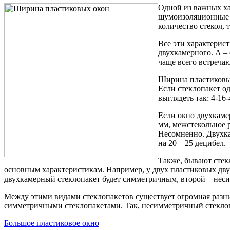
Одной из важных ха
шумоизоляционные 
количество стекол,
Все эти характерис
двухкамерного. А –
чаще всего встречаю
Ширина пластиковых
Если стеклопакет о
выглядеть так: 4-16-
Если окно двухкамер
мм, межстекольное 
Несомненно. Двухка
на 20 – 25 децибел.
Также, бывают стек
основным характеристикам. Например, у двух пластиковых двух
двухкамерный стеклопакет будет симметричным, второй – не
Между этими видами стеклопакетов существует огромная разни
симметричными стеклопакетами. Так, несимметричный стеклоп
Большое пластиковое окно