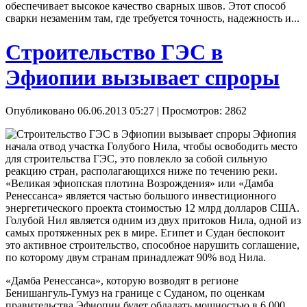
обеспечивает высокое качество сварных швов. Этот способ
сварки незаменим там, где требуется точность, надежность и...
Строительство ГЭС в
Эфиопии вызывает спроры
Опубликовано 06.06.2013 05:27
| Просмотров: 2862
Эфиопия
начала отвод участка Голубого Нила, чтобы освободить место
для строительства ГЭС, это повлекло за собой сильную
реакцию стран, располагающихся ниже по течению реки.
«Великая эфиопская плотина Возрождения» или «Дамба
Ренессанса» является частью большого инвестиционного
энергетического проекта стоимостью 12 млрд долларов США.
Голубой Нил является одним из двух притоков Нила, одной из
самых протяженных рек в мире. Египет и Судан беспокоит
это активное строительство, способное нарушить соглашение,
по которому двум странам принадлежат 90% вод Нила.
«Дамба Ренессанса», которую возводят в регионе
Бенишангуль-Гумуз на границе с Суданом, по оценкам
правительства Эфиопии будет обладать мощностью в 6 000