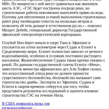
МВт. По мощности с ней могут сравниться как минимум
шесть АЭС. «ГЭС будет построена посреди реки, но
строительные работы невозможно выполнять прямо на воде.
Поэтому для обеспечения условий выполнения строительных
работ реку необходимо отвести на несколько метров и
позволить ей течь дальше в естественном русле,» - пояснил
Михрет Дебебе, генеральный директор Государственной
эфиопской электроэнергетической корпорации.
Голубой Нил берет начало в озере Тана в Эфиопии и
спускается на сотни километров через Судан и Египет к
Средиземному морю. Египет полностью зависит от речного
водоснабжения, особенно в условиях постоянно растущего
населения. Жизнеобеспечение Судана также крепко связано с
рекой. По данным государственной газеты Египта «Мена»,
заместитель министра африканских дел Али Хифни сказал,
что искусственный отвод реки не должен принести
существенного беспокойства, беспокойство вызывает само
строительство дамбы. Эксперты из Эфиопии, Судана и
Египта в скором времени соберутся для того, чтобы
представить результаты исследований и оценить влияние
строительства ГЭС на течение Нила.
В США появились визы для
низкоквалифицир…