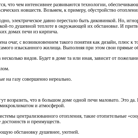
тся, что чем интенсивнее развиваются технологии, обеспечиваю
 всяческих новшеств. Возьмем, к примеру, обустройство отоплени
годно, электрическое давно перестало быть диковинкой. Но, игно
кой-то душевной теплоте в окружающей их обстановке. И притво
ких домах печи из кирпича.
на очаг, с возникновением такого понятия как дизайн, плюс к т
самого изысканного жилища. Выполняя при этом свои прямые о
есколько видов. Будет в доме та или иная, зависит от пожелани
лом.
ые на газу совершенно нереально.
 возразить, что в большом доме одной печи маловато. Это да. 
м микроклиматом и атмосферой.
системы централизованного отопления, такие отопительные «со
е достоинств и преимуществ.
ающую обстановку
душевнее
, уютней.