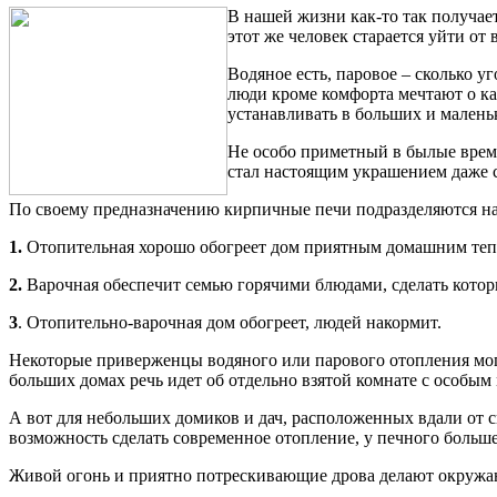
В нашей жизни как-то так получае
этот же человек старается уйти от
Водяное есть, паровое – сколько у
люди кроме комфорта мечтают о ка
устанавливать в больших и малень
Не особо приметный в былые време
стал настоящим украшением даже 
По своему предназначению кирпичные печи подразделяются на н
1.
Отопительная хорошо обогреет дом приятным домашним теп
2.
Варочная обеспечит семью горячими блюдами, сделать котор
3
. Отопительно-варочная дом обогреет, людей накормит.
Некоторые приверженцы водяного или парового отопления могут
больших домах речь идет об отдельно взятой комнате с особы
А вот для небольших домиков и дач, расположенных вдали от 
возможность сделать современное отопление, у печного больш
Живой огонь и приятно потрескивающие дрова делают окруж