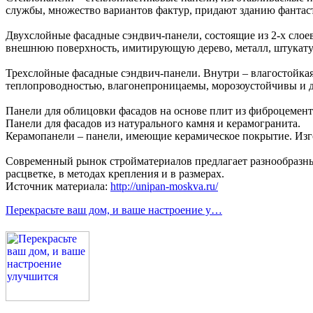
службы, множество вариантов фактур, придают зданию фантаст
Двухслойные фасадные сэндвич-панели, состоящие из 2-х слое
внешнюю поверхность, имитирующую дерево, металл, штукатур
Трехслойные фасадные сэндвич-панели. Внутри – влагостойка
теплопроводностью, влагонепроницаемы, морозоустойчивы и 
Панели для облицовки фасадов на основе плит из фиброцемент
Панели для фасадов из натурального камня и керамогранита.
Керамопанели – панели, имеющие керамическое покрытие. Изг
Современный рынок стройматериалов предлагает разнообразные
расцветке, в методах крепления и в размерах.
Источник материала:
http://unipan-moskva.ru/
Перекрасьте ваш дом, и ваше настроение у…