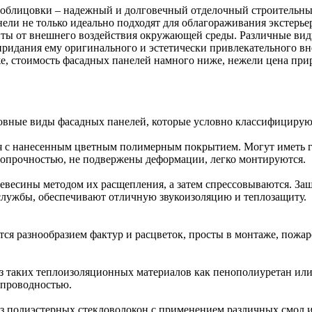
облицовки – надежный и долговечный отделочный строительный
ли не только идеально подходят для облагораживания экстерье
щиты от внешнего воздействия окружающей среды. Различные ви
ридания ему оригинального и эстетически привлекательного вне
же, стоимость фасадных панелей намного ниже, нежели цена при
вные виды фасадных панелей, которые условно классифицируютс
я с нанесенным цветным полимерным покрытием. Могут иметь 
опрочностью, не подвержены деформации, легко монтируются.
евесины методом их расщепления, а затем спрессовываются. За
службы, обеспечивают отличную звукоизоляцию и теплозащиту.
ся разнообразием фактур и расцветок, просты в монтаже, пожа
з таких теплоизоляционных материалов как пенополиуретан ил
опроводностью.
из полиэстерных стекловолокон с применением различных смол 