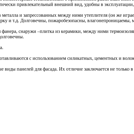
ически привлекательный внешний вид, удобны в эксплуатации, 
в металла и запрессованных между ними утеплителя (он же игр
ку и т.д. Долговечны, пожаробезопасны, влагонепроницаемы, 
я фанера, снаружи –плитка из керамики, между ними термоизол
долговечны.
а.
отавливаются с использованием силикатных, цементных и воло
 виды панелей для фасада. Их отличие заключается не только в