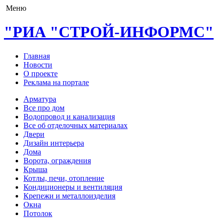
Меню
"РИА "СТРОЙ-ИНФОРМС"
Главная
Новости
О проекте
Реклама на портале
Арматура
Все про дом
Водопровод и канализация
Все об отделочных материалах
Двери
Дизайн интерьера
Дома
Ворота, ограждения
Крыша
Котлы, печи, отопление
Кондиционеры и вентиляция
Крепежи и металлоизделия
Окна
Потолок