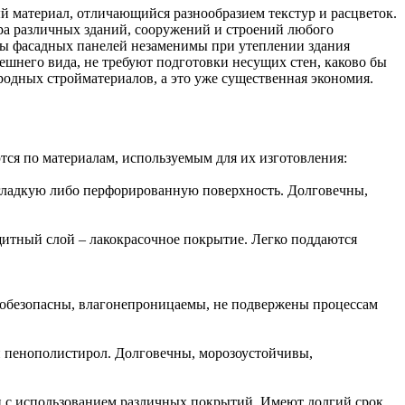
 материал, отличающийся разнообразием текстур и расцветок.
ра различных зданий, сооружений и строений любого
ды фасадных панелей незаменимы при утеплении здания
шнего вида, не требуют подготовки несущих стен, каково бы
родных стройматериалов, а это уже существенная экономия.
я по материалам, используемым для их изготовления:
гладкую либо перфорированную поверхность. Долговечны,
щитный слой – лакокрасочное покрытие. Легко поддаются
робезопасны, влагонепроницаемы, не подвержены процессам
и пенополистирол. Долговечны, морозоустойчивы,
и с использованием различных покрытий. Имеют долгий срок