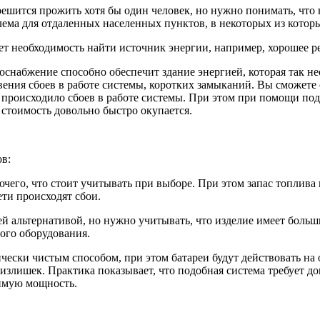
 решится прожить хотя бы один человек, но нужно понимать, что
лема для отдаленных населенных пунктов, в некоторых из котор
ает необходимость найти источник энергии, например, хорошее
снабжение способно обеспечит здание энергией, которая так н
вения сбоев в работе системы, коротких замыканий. Вы сможете с
е происходило сбоев в работе системы. При этом при помощи п
 стоимость довольно быстро окупается.
в:
чего, что стоит учитывать при выборе. При этом запас топлива 
ети происходят сбои.
ей альтернативой, но нужно учитывать, что изделие имеет боль
ого оборудования.
чески чистым способом, при этом батареи будут действовать на
ь излишек. Практика показывает, что подобная система требует
димую мощность.