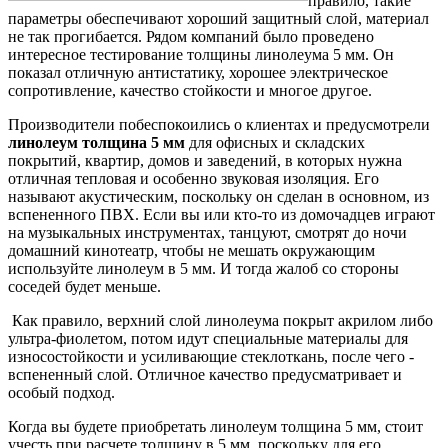
правило, такие
параметры обеспечивают хороший защитный слой, материал
не так прогибается. Рядом компаний было проведено
интересное тестирование толщины линолеума 5 мм. Он
показал отличную антистатику, хорошее электрическое
сопротивление, качество стойкости и многое другое.
Производители побеспокоились о клиентах и предусмотрели
линолеум толщина 5 мм
для офисных и складских
покрытий, квартир, домов и заведений, в которых нужна
отличная тепловая и особенно звуковая изоляция. Его
называют акустическим, поскольку он сделан в основном, из
вспененного ПВХ. Если вы или кто-то из домочадцев играют
на музыкальных инструментах, танцуют, смотрят до ночи
домашний кинотеатр, чтобы не мешать окружающим
используйте линолеум в 5 мм. И тогда жалоб со стороны
соседей будет меньше.
Как правило, верхний слой линолеума покрыт акрилом либо
ультра-фиолетом, потом идут специальные материалы для
износостойкости и усиливающие стеклоткань, после чего -
вспененный слой. Отличное качество предусматривает и
особый подход.
Когда вы будете приобретать линолеум толщина 5 мм, стоит
учесть при расчете толщину в 5 мм, поскольку для его