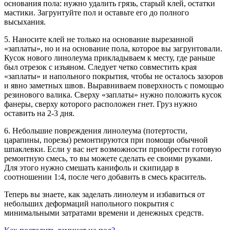
основания пола: нужно удалить грязь, старый клей, остатки
мастики. Загрунтуйте пол и оставьте его до полного
высыхания.
5. Наносите клей не только на основание вырезанной
«заплаты», но и на основание пола, которое вы загрунтовали.
Кусок нового линолеума прикладываем к месту, где раньше
был отрезок с изъяном. Следует четко совместить края
«заплаты» и напольного покрытия, чтобы не осталось зазоров
и явно заметных швов. Выравниваем поверхность с помощью
резинового валика. Сверху «заплаты» нужно положить кусок
фанеры, сверху которого расположен гнет. Груз нужно
оставить на 2-3 дня.
6. Небольшие повреждения линолеума (потертости,
царапины, порезы) ремонтируются при помощи обычной
шпаклевки. Если у вас нет возможности приобрести готовую
ремонтную смесь, то вы можете сделать ее своими руками.
Для этого нужно смешать канифоль и скипидар в
соотношении 1:4, после чего добавить в смесь краситель.
Теперь вы знаете, как заделать линолеум и избавиться от
небольших деформаций напольного покрытия с
минимальными затратами времени и денежных средств.