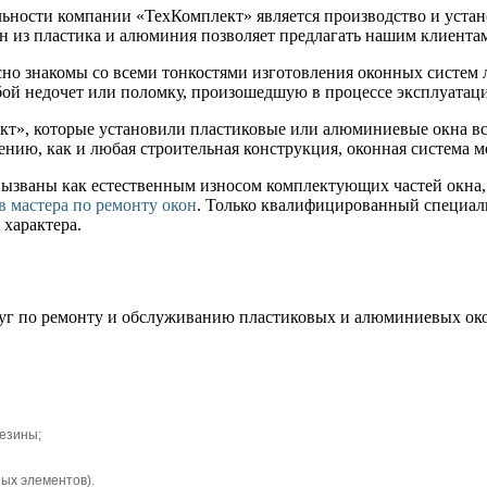
ности компании «ТехКомплект» является производство и устан
н из пластика и алюминия позволяет предлагать нашим клиент
но знакомы со всеми тонкостями изготовления оконных систем 
бой недочет или поломку, произошедшую в процессе эксплуатаци
», которые установили пластиковые или алюминиевые окна все
лению, как и любая строительная конструкция, оконная система
ызваны как естественным износом комплектующих частей окна,
в мастера по ремонту окон
. Только квалифицированный специали
характера.
уг по ремонту и обслуживанию пластиковых и алюминиевых ок
езины;
ных элементов).