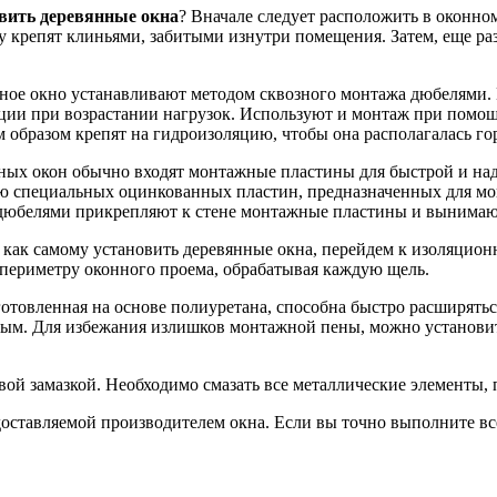
вить деревянные окна
? Вначале следует расположить в оконно
ку крепят клиньями, забитыми изнутри помещения. Затем, еще р
нное окно устанавливают методом сквозного монтажа дюбелями.
ции при возрастании нагрузок. Используют и монтаж при помощ
м образом крепят на гидроизоляцию, чтобы она располагалась г
ных окон обычно входят монтажные пластины для быстрой и над
 специальных оцинкованных пластин, предназначенных для мо
дюбелями прикрепляют к стене монтажные пластины и вынимаю
, как самому установить деревянные окна, перейдем к изоляцион
 периметру оконного проема, обрабатывая каждую щель.
готовленная на основе полиуретана, способна быстро расширятьс
тым. Для избежания излишков монтажной пены, можно установи
ой замазкой. Необходимо смазать все металлические элементы, 
оставляемой производителем окна. Если вы точно выполните все