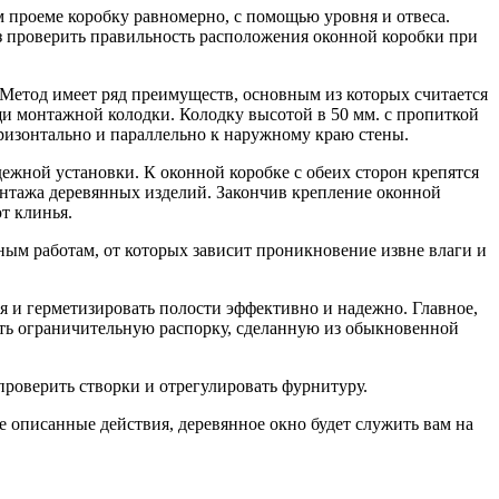
м проеме коробку равномерно, с помощью уровня и отвеса.
аз проверить правильность расположения оконной коробки при
 Метод имеет ряд преимуществ, основным из которых считается
и монтажной колодки. Колодку высотой в 50 мм. с пропиткой
оризонтально и параллельно к наружному краю стены.
ежной установки. К оконной коробке с обеих сторон крепятся
нтажа деревянных изделий. Закончив крепление оконной
т клинья.
ным работам, от которых зависит проникновение извне влаги и
я и герметизировать полости эффективно и надежно. Главное,
ть ограничительную распорку, сделанную из обыкновенной
проверить створки и отрегулировать фурнитуру.
 описанные действия, деревянное окно будет служить вам на