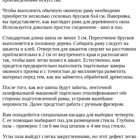
Чтобы выполнить обычную оконную раму необходимо
приобрести несколько сосновых брусков 6х4 см. Наверняка,
вы представляете, как выглядит рама для деревянного окна.
Используется довольно простое соединение - шип в паз.
Стандартная длина шипа не менее 3 см. Пересечение брусков
выполняется в половину дерева. Собирать раму следует на
шканты и клей. Отверстия для шкантов сверлят на расстоянии
приблизительно в 2 см от внутреннего края и располагают
так, чтобы шип легко вошел в шкант. Естественно, вам
придется предварительно выполнить тщательные замеры
оконного проема и с точностью до миллиметра разметить
материал перед тем, как вы займетесь обработкой древесины.
После того, как все шипы будут забиты, ленточной
шлифовальной машинкой тщательно отшлифовывают обе
стороны подготовленной рамы, устраняя малейшие
неровности. Далее предстоит работа с ручным фрезером.
Вам понадобится специальная насадка для выборки четверти.
С ее помощью выбирают паз для размещения стекла. Глубина
паза – примерно 1 см 6 мм под штапик и 4 мм под стекло.
Углы паза выйдут слегка закругленными, но этот дефект легко