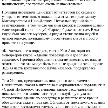
полицейских, его травмы очень незначительные.
Полиция перекрыла Кей-стрит от четвертой по седьмую
улицы, с интенсивным движением от магистрали между
Массачусетсом и Нью-Йорком. Несколько зданий были
эвакуированы, в том числе магазин красок в соседнем здании,
маникюрный салон и клуб «Гардероб джентльмена». Вход
клуба был завален мусором, а рядом стояла толпа людей в
легкой одежде, по-видимому, посетителей клуба и просто
прохожих на улице.
«К счастью, все в порядке», сказал Кам Али, один из
менеджеров клуба. «Здание повреждено и довольно
серьезно». Причина обрушения пока не известна, но власти
отметили, что это могут быть сильные дожди на этой неделе.
Задняя часть трехэтажного клуба казалось, подвергалась
расширению.
Тим Уилсон, представитель пожарного департамента
Вашингтона, сказал в интервью с журналистами портала РИА
«Строй-Информс», что первоначальное расследование
показывает, что задняя часть здания клуба рухнула на
трехэтажное здание по соседству, в результате чего крыша
обрушилась даже в подвале. Обломки от трехэтажного здания
упали на двухэтажную структуру по соседству, в результате