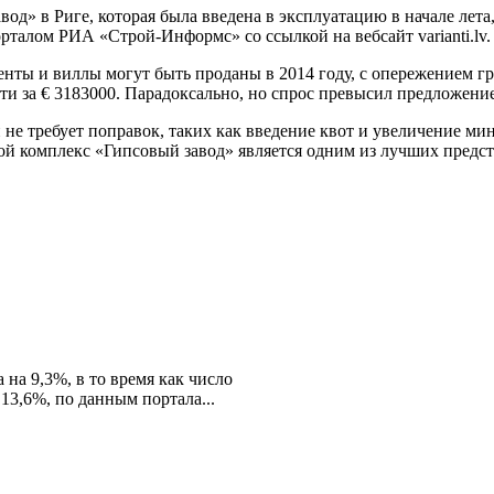
од» в Риге, которая была введена в эксплуатацию в начале лет
рталом РИА «Строй-Информс» со ссылкой на вебсайт varianti.lv.
енты и виллы могут быть проданы в 2014 году, с опережением гра
ти за € 3183000. Парадоксально, но спрос превысил предложение,
и не требует поправок, таких как введение квот и увеличение 
й комплекс «Гипсовый завод» является одним из лучших предст
на 9,3%, в то время как число
13,6%, по данным портала...