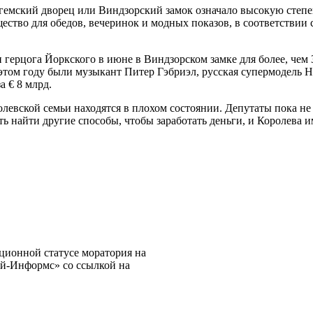
гемский дворец или Виндзорский замок означало высокую степе
мущество для обедов, вечеринок и модных показов, в соответств
ерцога Йоркского в июне в Виндзорском замке для более, чем 3
 этом году были музыкант Питер Гэбриэл, русская супермодель 
а € 8 млрд.
евской семьи находятся в плохом состоянии. Депутаты пока не 
ь найти другие способы, чтобы заработать деньги, и Королева и
ционной статусе моратория на
ой-Информс» со ссылкой на