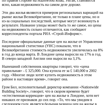
по правой стороне на Hazelwood Road, Уиган, становится
ясно, какая недвижимость на самом деле дороже.
Эти два жилья являются примером региональных вариаций на
рынке жилья Великобритании, не только в плане цены, но и
из-за социальных последствий, которые могут возникнуть в
результате. Название улицы может быть то же самое, но цены
на недвижимость сильно отличаются, как сообщают
корреспонденты портала РИА «Строй-Информс».
Последние официальные данные цен на жилье от Управления
национальной статистики (УНС) показали, что в
Великобритании стоимость недвижимости увеличилась на 8%
в год до конца марта. В Лондоне цены выросли на 17% в год.
В северо-западной Англии они выросли на 3,1%.
Нынешний собственник квартиры говорит, что «цена
правильная» - £ 325,000. Она купила ее за £ 140,000 в 2002
году. «Многие люди хотят купить недвижимость в этом
районе в настоящее время», говорит она.
Грэм Бил, исполнительный директор компании «Nationwide
Building Society», говорит, что в скором времени будет
«естественная коррекция» цен на жилье в Лондоне, хотя нет
никаких ее признаков до сих пор. «То, что мы увидим в
следующем году, является большая разница цен на жилье в