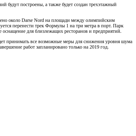
ий будут построены, а также будет создан трехэтажный
едено около Darse Nord на площади между олимпийским
руется перенести трек Формулы 1 на три метра в порт. Парк
кое оснащение для близлежащих ресторанов и предприятий.
будет принимать все возможные меры для снижения уровня шума
авершение работ запланировано только на 2019 год.