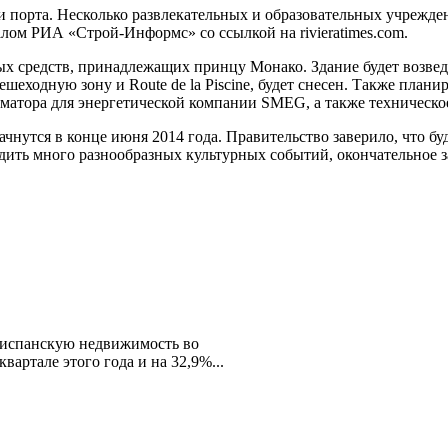
 порта. Несколько развлекательных и образовательных учрежден
лом РИА «Строй-Информс» со ссылкой на rivieratimes.com.
ных средств, принадлежащих принцу Монако. Здание будет возв
ешеходную зону и Route de la Piscine, будет снесен. Также плани
форматора для энергетической компании SMEG, а также техничес
начнутся в конце июня 2014 года. Правительство заверило, что 
одить много разнообразных культурных событий, окончательное з
 испанскую недвижимость во
вартале этого года и на 32,9%...