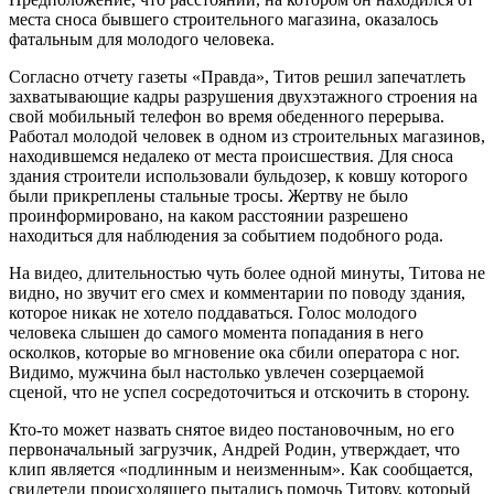
места сноса бывшего строительного магазина, оказалось
фатальным для молодого человека.
Согласно отчету газеты «Правда», Титов решил запечатлеть
захватывающие кадры разрушения двухэтажного строения на
свой мобильный телефон во время обеденного перерыва.
Работал молодой человек в одном из строительных магазинов,
находившемся недалеко от места происшествия. Для сноса
здания строители использовали бульдозер, к ковшу которого
были прикреплены стальные тросы. Жертву не было
проинформировано, на каком расстоянии разрешено
находиться для наблюдения за событием подобного рода.
На видео, длительностью чуть более одной минуты, Титова не
видно, но звучит его смех и комментарии по поводу здания,
которое никак не хотело поддаваться. Голос молодого
человека слышен до самого момента попадания в него
осколков, которые во мгновение ока сбили оператора с ног.
Видимо, мужчина был настолько увлечен созерцаемой
сценой, что не успел сосредоточиться и отскочить в сторону.
Кто-то может назвать снятое видео постановочным, но его
первоначальный загрузчик, Андрей Родин, утверждает, что
клип является «подлинным и неизменным». Как сообщается,
свидетели происходящего пытались помочь Титову, который