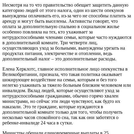
Несмотря на то что правительство обещает защитить данную
категорию людей от этого налога, один из шести опекунов
вынуждены оплачивать его, из-за чего не способны платить за
аренду и могут быть выселены. Активисты говорят, что
оплата за дополнительную спальню в социальном жилье
особенно повлияла на тех, кто ухаживает за
нетрудоспособными членами семьи, которые часто нуждаются
в дополнительной комнате. Три четверти лиц,
осуществляющих уход за больными, вынуждены урезать на
продуктах питания, электричестве и отоплении, ведь
дополнительный налог – это дополнительные расходы.
Елена Херклотс, главное исполнительное лицо опекунства в
Великобритании, признала, что такая политика оказывает
шокирующее воздействие на семьи, которым и без того
нелегко ухаживать за тяжело больным близким человеком или
инвалидом. Вклад людей, которые осуществляют уход за
нетрудоспособными гражданами, обычно горячо хвален
министрами, но сейчас эти люди чувствуют, как будто их
наказали. Это те граждане, которые нуждаются в
дополнительной комнате только для того, чтобы получить
несколько часов спокойного сна, так как они заботятся о
ребенке-инвалиде 24 часа в сутки.
Министры обещали единовременные выплаты в 25