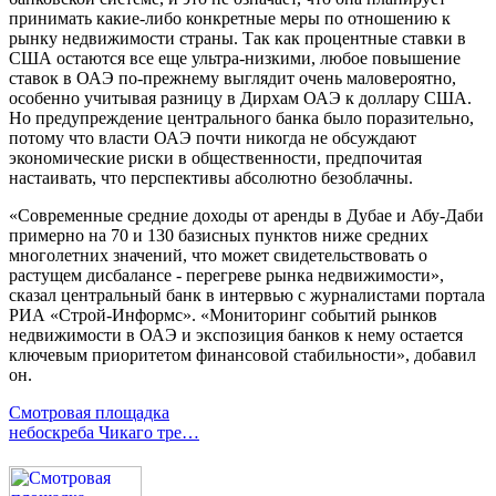
принимать какие-либо конкретные меры по отношению к
рынку недвижимости страны. Так как процентные ставки в
США остаются все еще ультра-низкими, любое повышение
ставок в ОАЭ по-прежнему выглядит очень маловероятно,
особенно учитывая разницу в Дирхам ОАЭ к доллару США.
Но предупреждение центрального банка было поразительно,
потому что власти ОАЭ почти никогда не обсуждают
экономические риски в общественности, предпочитая
настаивать, что перспективы абсолютно безоблачны.
«Современные средние доходы от аренды в Дубае и Абу-Даби
примерно на 70 и 130 базисных пунктов ниже средних
многолетних значений, что может свидетельствовать о
растущем дисбалансе - перегреве рынка недвижимости»,
сказал центральный банк в интервью с журналистами портала
РИА «Строй-Информс». «Мониторинг событий рынков
недвижимости в ОАЭ и экспозиция банков к нему остается
ключевым приоритетом финансовой стабильности», добавил
он.
Смотровая площадка
небоскреба Чикаго тре…