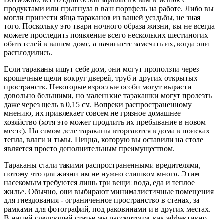
продуктами или прыгнула в ваш портфель на работе. Либо вы
могли принести яйца тараканов из вашей усадьбы, не зная
того. Поскольку это твари ночного образа жизни, вы не всегда
можете проследить появление всего нескольких шестиногих
обитателей в вашем доме, а начинаете замечать их, когда они
расплодились.
Если тараканы ищут себе дом, они могут проползти через
крошечные щели вокруг дверей, труб и других открытых
пространств. Некоторые взрослые особи могут вырасти
довольно большими, но маленькие таракашки могут пролезть
даже через щель в 0,15 см. Вопреки распространенному
мнению, их привлекает совсем не грязное домашнее
хозяйство (хотя это может продлить их пребывание в новом
месте). На самом деле тараканы вторгаются в дома в поисках
тепла, влаги и тьмы. Пицца, которую вы оставили на столе
является просто дополнительным преимуществом.
Тараканы стали такими распространенными вредителями,
потому что для жизни им не нужно слишком много. Этим
насекомым требуются лишь три вещи: вода, еда и теплое
жилье. Обычно, они выбирают минималистичные помещения
для гнездования - ограниченное пространство в стенах, за
рамками для фотографий, под раковинами и в других местах.
В нашей следующей статье мы рассмотрим, как эффективно