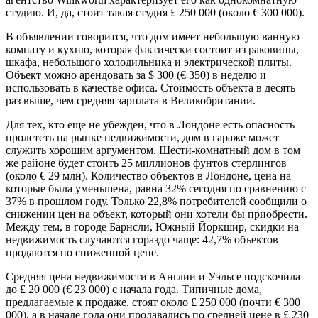
студию. И, да, стоит такая студия £ 250 000 (около € 300 000).
В объявлении говорится, что дом имеет небольшую ванную
комнату и кухню, которая фактически состоит из раковины,
шкафа, небольшого холодильника и электрической плиты.
Объект можно арендовать за $ 300 (€ 350) в неделю и
использовать в качестве офиса. Стоимость объекта в десять
раз выше, чем средняя зарплата в Великобритании.
Для тех, кто еще не убежден, что в Лондоне есть опасность
пролететь на рынке недвижимости, дом в гараже может
служить хорошим аргументом. Шести-комнатный дом в том
же районе будет стоить 25 миллионов фунтов стерлингов
(около € 29 млн). Количество объектов в Лондоне, цена на
которые была уменьшена, равна 32% сегодня по сравнению с
37% в прошлом году. Только 22,8% потребителей сообщили о
снижении цен на объект, который они хотели бы приобрести.
Между тем, в городе Барнсли, Южный Йоркшир, скидки на
недвижимость случаются гораздо чаще: 42,7% объектов
продаются по сниженной цене.
Средняя цена недвижимости в Англии и Уэльсе подскочила
до £ 20 000 (€ 23 000) с начала года. Типичные дома,
предлагаемые к продаже, стоят около £ 250 000 (почти € 300
000), а в начале года они продавались по средней цене в £ 230