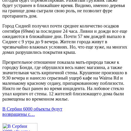
сегодня будет отремонтирован. Разбитый грузовик также
будет устранен в ближайшее время. Видимо, именно деревья
на границе дома сыграли свою роль, не позволит фуре
протаранить дом.
Город Сидней получил почти среднее количество осадков
сентября (69мм) за последние 24 часа. Ливни и дожди все еще
ожидаются в ближайшие дни. Почти 57 мм дождей выпало в
Сиднее с 9 утра до 9 вечера. Жители города живут в
чрезвычайно влажных условиях. Но, что еще хуже, на многих
домах разрушились покрытия крыш.
Презрительное отношение показала мать-природа также к
городку Бонди, где обрушился весь навес магазина, а также
значительная часть кирпичной стены. Крушение произошло в
9:30 вечера и нанесло серьезный ущерб кафе на Wairoa Rd и
маленькому красному седану, припаркованному поблизости.
Никто не был ранен во время инцидента. На лобовое стекло
упал кирпич от стены. 12 жителей близлежащего дома были
размещены во временном жилье.
В Сербии 6000 объекты будут
возвращены с…