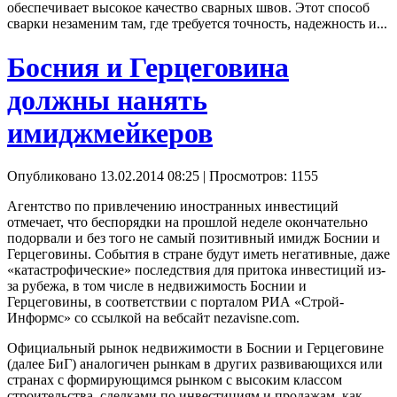
обеспечивает высокое качество сварных швов. Этот способ
сварки незаменим там, где требуется точность, надежность и...
Босния и Герцеговина
должны нанять
имиджмейкеров
Опубликовано 13.02.2014 08:25
| Просмотров: 1155
Агентство по привлечению иностранных инвестиций
отмечает, что беспорядки на прошлой неделе окончательно
подорвали и без того не самый позитивный имидж Боснии и
Герцеговины. События в стране будут иметь негативные, даже
«катастрофические» последствия для притока инвестиций из-
за рубежа, в том числе в недвижимость Боснии и
Герцеговины, в соответствии с порталом РИА «Строй-
Информс» со ссылкой на вебсайт nezavisne.com.
Официальный рынок недвижимости в Боснии и Герцеговине
(далее БиГ) аналогичен рынкам в других развивающихся или
странах с формирующимся рынком с высоким классом
строительства, сделками по инвестициям и продажам, как