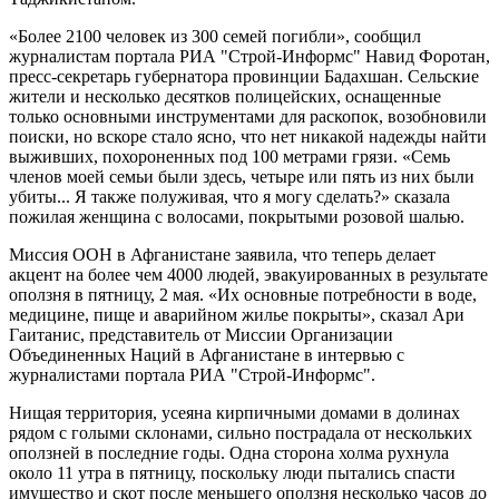
«Более 2100 человек из 300 семей погибли», сообщил
журналистам портала РИА "Строй-Информс" Навид Форотан,
пресс-секретарь губернатора провинции Бадахшан. Сельские
жители и несколько десятков полицейских, оснащенные
только основными инструментами для раскопок, возобновили
поиски, но вскоре стало ясно, что нет никакой надежды найти
выживших, похороненных под 100 метрами грязи. «Семь
членов моей семьи были здесь, четыре или пять из них были
убиты... Я также полуживая, что я могу сделать?» сказала
пожилая женщина с волосами, покрытыми розовой шалью.
Миссия ООН в Афганистане заявила, что теперь делает
акцент на более чем 4000 людей, эвакуированных в результате
оползня в пятницу, 2 мая. «Их основные потребности в воде,
медицине, пище и аварийном жилье покрыты», сказал Ари
Гаитанис, представитель от Миссии Организации
Объединенных Наций в Афганистане в интервью с
журналистами портала РИА "Строй-Информс".
Нищая территория, усеяна кирпичными домами в долинах
рядом с голыми склонами, сильно пострадала от нескольких
оползней в последние годы. Одна сторона холма рухнула
около 11 утра в пятницу, поскольку люди пытались спасти
имущество и скот после меньшего оползня несколько часов до